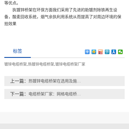
等优点。
执镀锌桥架在环俣方面我们采用了先进的助镀剂除铁再生设
备，酸麦回收系统，烟气余执利用系统从而提高了对周边环境的保
拍效果
标签
镀锌电缆桥架
,
热镀锌电缆桥架
,
镀锌电缆桥架厂家
上一篇：
热镀锌电缆桥架在选用及施工时需要注意事项
下一篇：
电缆桥架厂家：网格电缆桥架日常该如何维护？