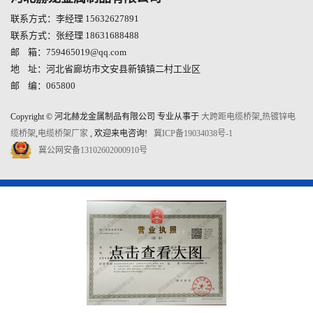
联系方式：李经理 15632627891
联系方式：张经理 18631688488
邮 箱：759465019@qq.com
地 址：河北省廊坊市文安县新镇镇二村工业区
邮 编：065800
Copyright © 河北赫龙金属制品有限公司 专业从事于
大跨距电缆桥架
,
热镀锌电
缆桥架
,
电缆桥架厂家
, 欢迎来电咨询!
冀ICP备19034038号-1
冀公网安备13102602000910号