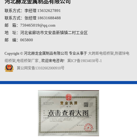
河北赫龙金属制品有限公司
联系方式：李经理 15632627891
联系方式：张经理 18631688488
邮 箱：759465019@qq.com
地 址：河北省廊坊市文安县新镇镇二村工业区
邮 编：065800
Copyright © 河北赫龙金属制品有限公司 专业从事于
大跨距电缆桥架
,
热镀锌电
缆桥架
,
电缆桥架厂家
, 欢迎来电咨询!
冀ICP备19034038号-1
冀公网安备13102602000910号