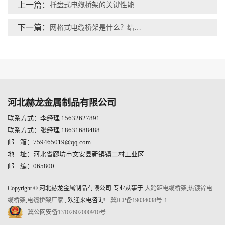
上一篇：
托盘式电缆桥架的关键性能解析
下一篇：
网格式电缆桥架是什么？结构特点与核心优势解析
河北赫龙金属制品有限公司
联系方式：李经理 15632627891
联系方式：张经理 18631688488
邮 箱：759465019@qq.com
地 址：河北省廊坊市文安县新镇镇二村工业区
邮 编：065800
Copyright © 河北赫龙金属制品有限公司 专业从事于
大跨距电缆桥架
,
热镀锌电
缆桥架
,
电缆桥架厂家
, 欢迎来电咨询!
冀ICP备19034038号-1
冀公网安备13102602000910号