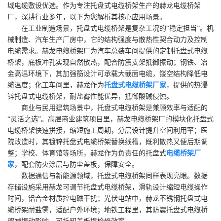
域电缆敷设优选。作为专注托盘式电缆桥架生产的赫龙电缆桥架
厂，深耕行业多年，以下为您解析其核心应用场景。
在工业制造场景，托盘式电缆桥架是复杂工况的“稳定担当”。机
械制造、汽车生产厂房中，它的结构强度与散热性契合动力及控制
电缆需求。赫龙电缆桥架厂为汽车总装车间提供的定制托盘式电缆
桥架，底板冲孔实现自然散热，配合防震支架抵御振动；钢铁、冶
金高温环境下，其加强筋设计可承载大截面电缆，镂空结构降低电
缆温度；化工车间里，赫龙作为
托盘式电缆桥架厂家
，提供的热浸
锌托盘式电缆桥架，耐盐雾性能优异，抵御酸碱侵蚀。
商业与民用建筑场景中，托盘式电缆桥架是兼顾效率与适配的
“灵活之选”。高层商业建筑项目里，赫龙电缆桥架厂的模块化托盘式
电缆桥架快速拼接，缩短施工周期，分层设计提升空间利用率；医
院改造时，其镀锌托盘式电缆桥架替换线槽，既利散热又便后期调
整；学校、体育馆等场所，赫龙作为负责任的托盘式
电缆桥架厂
家
，配套防火涂层与防尘盖板，保障安全。
数据通信与新能源领域，托盘式电缆桥架同样表现亮眼。数据
存储设施采用赫龙可调节托盘式电缆桥架，滑轨设计缩短电缆操作
时间，铝合金材质控电磁干扰；光伏电站中，赫龙不锈钢托盘式电
缆桥架耐盐雾，适配户外环境；地铁工程里，其防震托盘式电缆桥